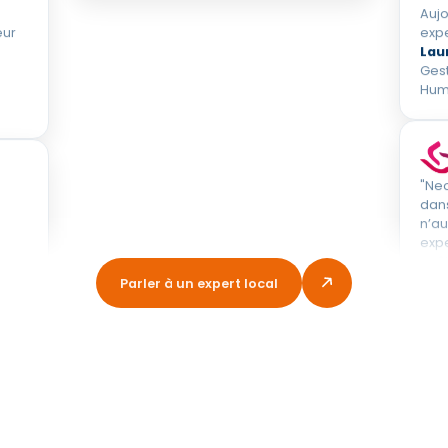
Auj
eur
expe
Lau
Ges
Hum
"Ne
dan
n’au
expe
coût
mobi
Parler à un expert local
coll
Nad
Dir
ptim
« L'