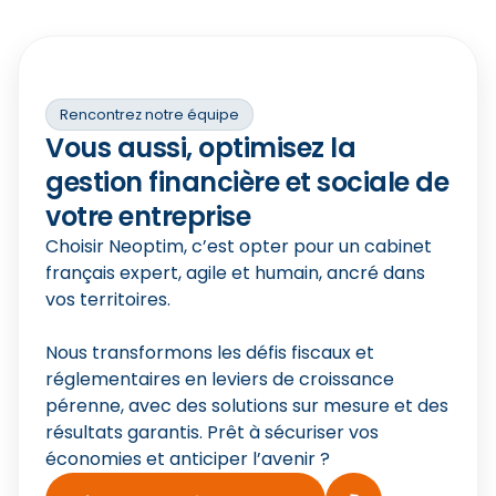
tout
ont 
, je
nous
en m
rec
hésit
Fré
Rencontrez notre équipe
Dire
Vous aussi, optimisez la
gestion financière et sociale de
votre entreprise
Choisir Neoptim, c’est opter pour un cabinet
français expert, agile et humain, ancré dans
vos territoires.
Nous transformons les défis fiscaux et
réglementaires en leviers de croissance
pérenne, avec des solutions sur mesure et des
résultats garantis. Prêt à sécuriser vos
économies et anticiper l’avenir ?