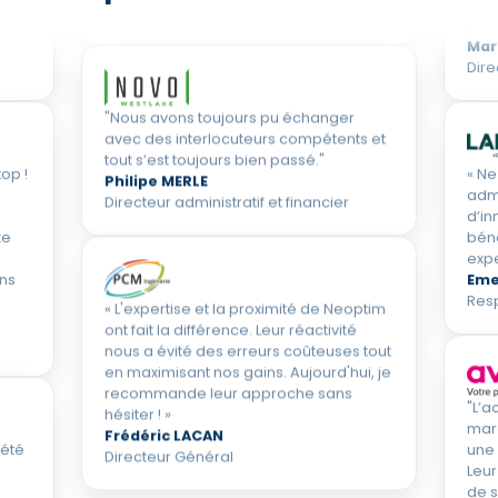
si
depu
Directrice des Ressources Humaines
préc
Mar
Dire
"Nous avons toujours pu échanger
avec des interlocuteurs compétents et
tout s’est toujours bien passé."
op !
« Ne
Philipe MERLE
admi
Directeur administratif et financier
d’in
xe
béné
expe
ns
‍Eme
Res
« L'expertise et la proximité de Neoptim
ont fait la différence. Leur réactivité
nous a évité des erreurs coûteuses tout
en maximisant nos gains. Aujourd'hui, je
recommande leur approche sans
"L’
hésiter ! »
mar
Frédéric LACAN
été
une 
Directeur Général
Leur
de s