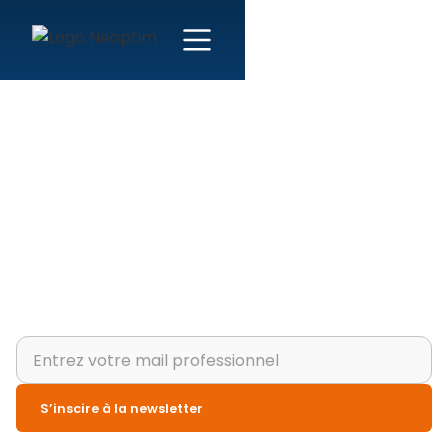
Merci pour votre
demande !
Votre demande a bien été reçue. Nos experts vous
répondront dans les plus brefs délais.
En attendant, restez informé de nos actualités et
conseils en optimisation fiscale et sociale.